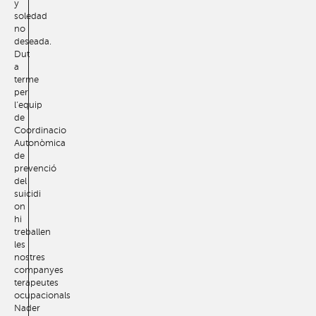
y
soledad
no
deseada.
Dut
a
terme
per
l’equip
de
Coordinacio
Autonòmica
de
prevenció
del
suicidi
on
hi
treballen
les
nostres
companyes
terapeutes
ocupacionals
Nader