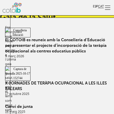
11 novembre 2024
ESP
CAT
Gala de la Salut
TERÀPI
Ens
enorgulleix
molt
El COTOIB es reuneix amb la Conselleria d’Educació
haver
per presentar el projecte d’incorporació de la teràpia
pogut
assistir
ocupacional als centres educatius públics
a
9 març 2026
l’última
gala
de
la
salut,
que
X JORNADES DE TERÀPIA OCUPACIONAL A LES ILLES
amb
BALEARS
el
17 octubre 2025
lema
som
salut,
Canvi de junta
som
16 maig 2025