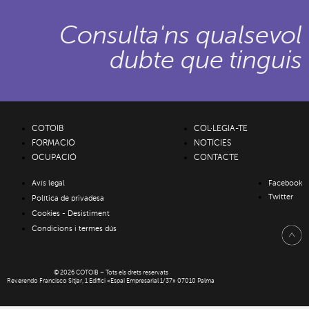
Consulta'ns qualsevol
dubte que tinguis
COTOIB
COL·LEGIA-TE
FORMACIÓ
NOTÍCIES
OCUPACIÓ
CONTACTE
Avís legal
Facebook
Twitter
Política de privadesa
Cookies
-
Desistiment
Condicions i termes dús
© 2026 COTOIB – Tots els drets reservats
Reverendo Francisco Sitjar, 1 Edifici «Espai Empresarial 1/37» 07010 Palma