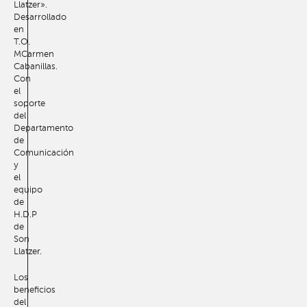
Llatzer».
Desarrollado
en
T.O.
MCarmen
Cabanillas.
Con
el
soporte
del
Departamento
de
Comunicación
y
el
equipo
de
H.D.P
de
Son
Llatzer.
Los
beneficios
del