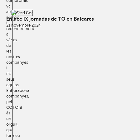
compromís
va
atorgar
premis
Enlace IX jornadas de TO en Baleares
i
21 novembre 2024
reconeixement
a
vàries
de
les
nostres
companyes
i
els
seus
equips.
Enhorabona
companyes,
pel
COTOIB
és
un
orgull
que
formeu