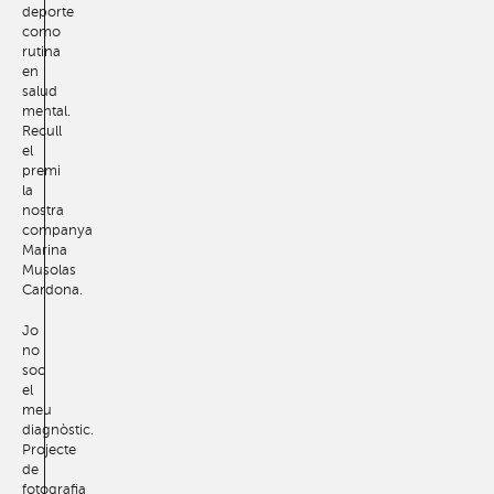
deporte
como
rutina
en
salud
mental.
Recull
el
premi
la
nostra
companya
Marina
Musolas
Cardona.
Jo
no
soc
el
meu
diagnòstic.
Projecte
de
fotografia