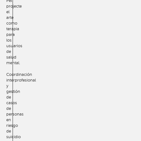
Pel
projecte
el
arte
como
terapia
para
los
usuarios
de
salud
mental.
Coordinación
interprofesional
y
gestión
de
casos
de
personas
en
riesgo
de
suicidio