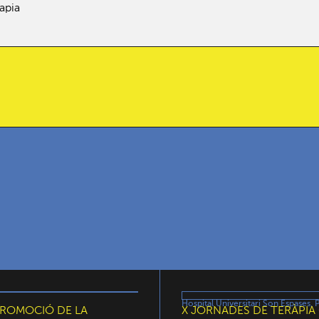
apia
Hospital Universitari Son Espases, 
PROMOCIÓ DE LA
X JORNADES DE TERÀPIA 