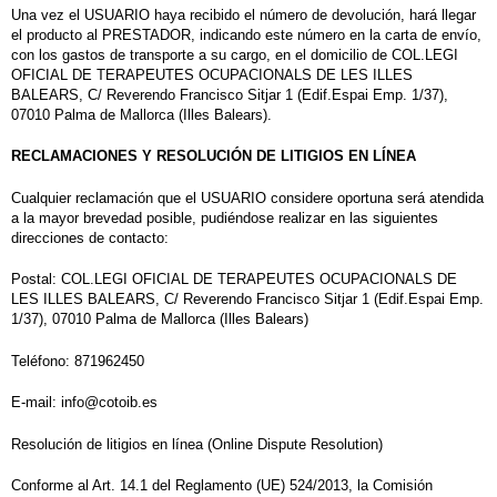
Una vez el USUARIO haya recibido el número de devolución, hará llegar
el producto al PRESTADOR, indicando este número en la carta de envío,
con los gastos de transporte a su cargo
, en el domicilio de COL.LEGI
OFICIAL DE
TERAPEUTES OCUPACIONALS DE LES ILLES
BALEARS, C/ Reverendo Francisco Sitjar 1 (Edif.Espai Emp. 1/37),
07010 Palma de Mallorca (Illes Balears).
RECLAMACIONES Y RESOLUCIÓN DE LITIGIOS EN LÍNEA
Cualquier reclamación que el USUARIO considere oportuna será atendida
a la mayor brevedad posible, pudiéndose realizar en las siguientes
direcciones de contacto:
Postal: COL.LEGI OFICIAL DE TERAPEUTES OCUPACIONALS DE
LES ILLES BALEARS, C/ Reverendo Francisco Sitjar 1 (Edif.Espai Emp.
1/37), 07010 Palma de Mallorca (Illes Balears)
Teléfono: 871962450
E-mail: info@cotoib.es
Resolución de litigios en línea (Online Dispute Resolution)
Conforme al Art. 14.1 del Reglamento (UE) 524/2013, la Comisión