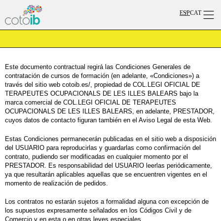
ESP
CAT
QUIÉNES 
TERAPI
INICIAR S
Este documento contractual regirá las Condiciones Generales de
contratación de
cursos de formación
(en adelante, «Condiciones») a
través del sitio web cotoib.es/, propiedad de COL.LEGI OFICIAL DE
TERAPEUTES OCUPACIONALS DE LES ILLES BALEARS bajo la
marca comercial de COL.LEGI OFICIAL DE TERAPEUTES
OCUPACIONALS DE LES ILLES BALEARS, en adelante, PRESTADOR,
cuyos datos de contacto figuran también en el Aviso Legal de esta Web.
Estas Condiciones permanecerán publicadas en el sitio web a disposición
del USUARIO para reproducirlas y guardarlas como confirmación del
contrato, pudiendo ser modificadas en cualquier momento por el
PRESTADOR. Es responsabilidad del USUARIO leerlas periódicamente,
ya que resultarán aplicables aquellas que se encuentren vigentes en el
momento de realización de pedidos.
Los contratos no estarán sujetos a formalidad alguna con excepción de
los supuestos expresamente señalados en los Códigos Civil y de
Comercio y en esta o en otras leyes especiales.