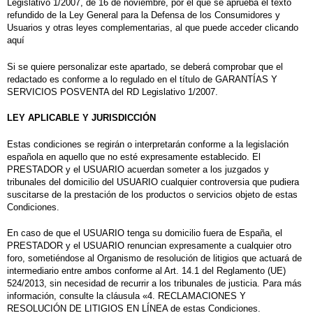
Legislativo 1/2007, de 16 de noviembre, por el que se aprueba el texto
refundido de la Ley General para la Defensa de los Consumidores y
Usuarios y otras leyes complementarias, al que puede acceder clicando
aquí
Si se quiere personalizar este apartado, se deberá comprobar que el
redactado es conforme a lo regulado en el título de GARANTÍAS Y
SERVICIOS POSVENTA del RD Legislativo 1/2007.
LEY APLICABLE Y JURISDICCIÓN
Estas condiciones se regirán o interpretarán conforme a la legislación
española en aquello que no esté expresamente establecido. El
PRESTADOR y el USUARIO acuerdan someter a los juzgados y
tribunales del domicilio del USUARIO cualquier controversia que pudiera
suscitarse de la prestación de los productos o servicios objeto de estas
Condiciones.
En caso de que el USUARIO tenga su domicilio fuera de España, el
PRESTADOR y el USUARIO renuncian expresamente a cualquier otro
foro, sometiéndose al Organismo de resolución de litigios que actuará de
intermediario entre ambos conforme al Art. 14.1 del Reglamento (UE)
524/2013, sin necesidad de recurrir a los tribunales de justicia. Para más
información, consulte la cláusula «4. RECLAMACIONES Y
RESOLUCIÓN DE LITIGIOS EN LÍNEA de estas Condiciones.