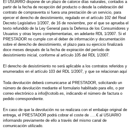
El USUARIO dispone de un plazo de catorce días naturales, contados a
partir de la fecha de recepción del producto o desde la celebración del
contrato de compraventa si fuera una prestación de un servicio, para
ejercer el derecho de desistimiento, regulado en el
artículo 102 del Real
Decreto Legislativo 1/2007
, de 16 de noviembre, por el que se aprueba el
texto refundido de la Ley General para la Defensa de los Consumidores y
Usuarios y otras leyes complementarias, en adelante RDL 1/2007. Si el
PRESTADOR no cumple con el deber de información y documentación
sobre el derecho de desistimiento, el plazo para su ejercicio finalizará
doce meses después de la fecha de expiración del período de
desistimiento inicial, conforme al
artículo 105 del RDL 1/2007
.
El derecho de desistimiento no será aplicable a los contratos referidos y
enumerados en el
artículo 103 del RDL 1/2007
, y que se relacionan
aquí
Toda devolución deberá comunicarse al PRESTADOR,
solicitando un
número de devolución mediante el formulario habilitado para ello, o por
correo electrónico a info@cotoib.es,
indicando el número de factura o
pedido
correspondiente.
En caso de que la devolución no se realizara con el embalaje original de
entrega, el PRESTADOR podrá cobrar
el coste
de …..€
al USUARIO
informando previamente de ello a través del mismo canal de
comunicación utilizado.